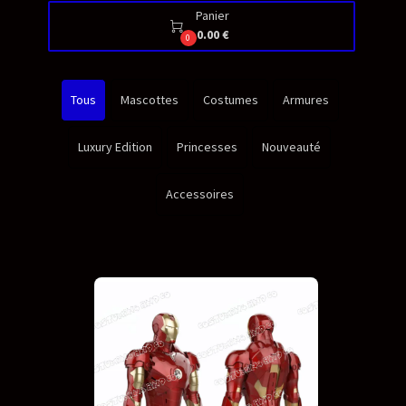
Panier

0.00 €
0
Tous
Mascottes
Costumes
Armures
Luxury Edition
Princesses
Nouveauté
Accessoires