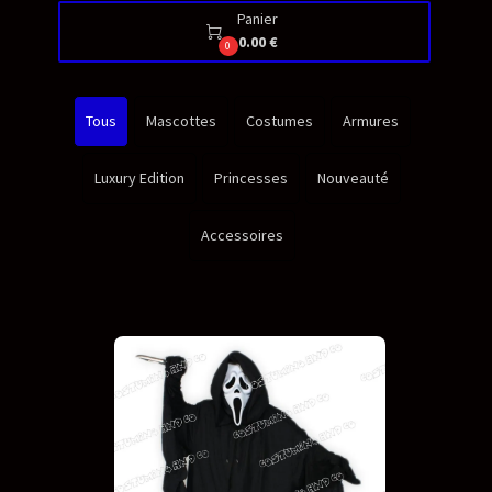
Panier

0.00 €
0
Tous
Mascottes
Costumes
Armures
Luxury Edition
Princesses
Nouveauté
Accessoires