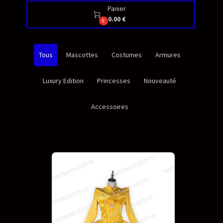
Panier

0.00 €
0
Tous
Mascottes
Costumes
Armures
Luxury Edition
Princesses
Nouveauté
Accessoires