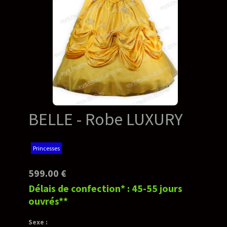
BELLE - Robe LUXURY
Princesses
599.00 €
Délais de confection* : 45-55 jours
ouvrés**
Sexe :