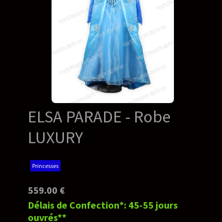
ELSA PARADE - Robe
LUXURY
Princesses
559.00 €
Délais de Confection*: 45-55 jours
ouvrés**