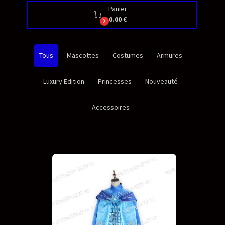
Panier

0.00 €
0
Tous
Mascottes
Costumes
Armures
Luxury Edition
Princesses
Nouveauté
Accessoires