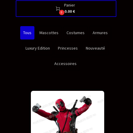
Panier

0.00 €
0
Tous
Mascottes
Costumes
Armures
Luxury Edition
Princesses
Nouveauté
Accessoires