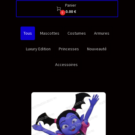
Panier

0.00 €
0
Tous
Mascottes
Costumes
Armures
Luxury Edition
Princesses
Nouveauté
Accessoires