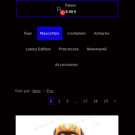
Panier

0.00 €
0
Tous
Mascottes
Costumes
Armures
Luxury Edition
Princesses
Nouveauté
Accessoires
Trier par :
Nom
-
Prix
1
2
3
...
17
18
19
>