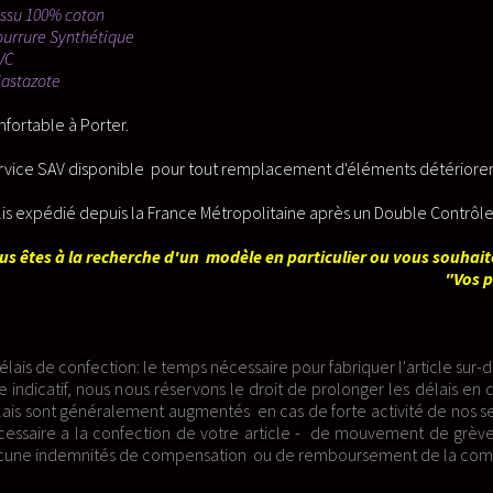
acement d'éléments détériorer par l'usure.
taine après un Double Contrôle Qualitatif et Quantitatif.
n particulier ou vous souhaitez réaliser votre Projet, merci d'uti
"Vos projets".
ire pour fabriquer l'article sur-demande après la période de rétractio
droit de prolonger les délais en cas de forte nécessité pour vous four
cas de forte activité de nos services (victime de notre succès) - 
article - de mouvement de grève ou d'une éventuelle pandémie co
ou de remboursement de la commande peuvent être demandés.