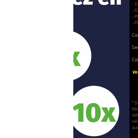
- Tissu 100% coton
- Fourrure Synthétique
- PVC
- Plastazote
Confortable à Porter.
Service SAV disponible pour tout rempl
Colis expédié depuis la France Métropoli
Vous êtes à la recherche d'un modèle e
* Délais de confection: le temps nécessa
titre indicatif, nous nous réservons le 
délais sont généralement augmentés en 
nécessaire a la confection de votre 
aucune indemnités de compensation 