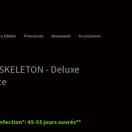
é
Accessoires
xe
rés**