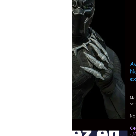
Avant de valider votre comman
Nous nous efforçons a travail
expérience.
Magnifique mascotte pour Adulte, soign
sera ravir, les petits comme les Grands
Nous assurons la fabrication, après vali
Cette mascotte est composé de:
- Mousse a forte densité