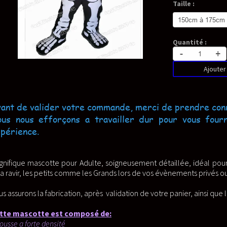
Taille :
Quantité :
-
+
Ajouter au panier
de, merci de prendre connaissance de nos conditions g
ler dur pour vous fournir nos plus belle créations 
eusement détaillée, idéal pour les cosplayeurs, professionnels , o
 lors de vos évènements privés ou professionnels.
dation de votre panier, ainsi que l'envoi suivi jusqu’à votre adresse 