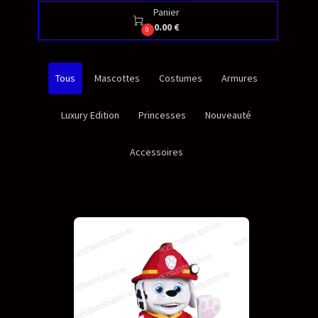
Panier

0.00 €
0
Tous
Mascottes
Costumes
Armures
Luxury Edition
Princesses
Nouveauté
Accessoires