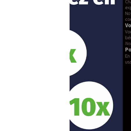
Chaque commande est fabriquée sur mes
expédiés depuis la France Métropolitaine
Notre service SAV est à votre dispositi
conforme à vos attentes, même en pério
Votre Projet Sur-Mesure
Vous recherchez un modèle particulier o
bénéficier d'un costume personnalisé.
Note :
Le délai de confection est indica
Pourquoi Choisir la Mascotte T
En choisissant notre mascotte, vous 
usage professionnel ou personnel, la qu