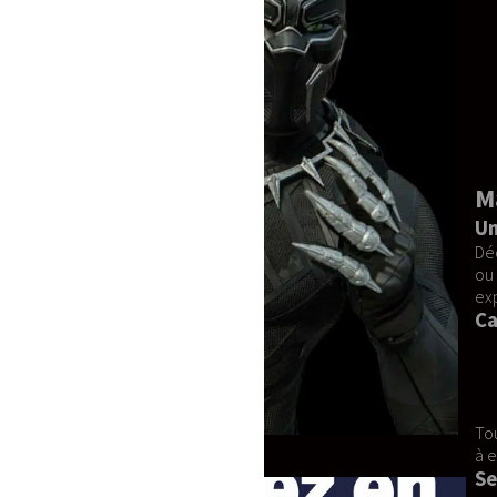
Mascotte TIGROU - Delux
Une Création Unique et Confo
Découvrez notre mascotte TIGROU - Del
ou tout simplement les fans du perso
expérience visuelle et tactile hors du
Caractéristiques et Matériaux
Mousse à forte densité
pour un
Tissu 100% coton
pour un confo
Fourrure synthétique
d'une do
Éléments en PVC
et
plastazot
Tous les matériaux ont été sélectionnés
à entretenir.
Service et Livraison