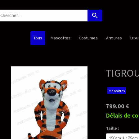
search
Costumes
Armures
Luxury Edition
Princesses
Nouveaut
TIGROU - Deluxe Mascot
Mascottes
799.00 €
Délais de confection*: 35-55 jours ouv
Taille :