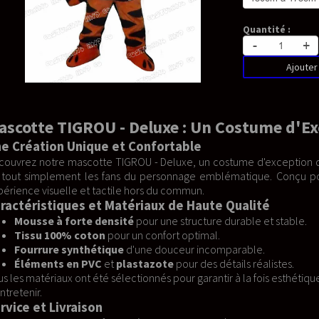
Quantité :
-
+
Ajouter au panier
e : Un Costume d'Exception pour Toutes V
rtable
uxe, un costume d'exception qui ravira les amateurs de cosplay, le
nnage emblématique. Conçu pour les adultes, ce costume est soig
 commun.
 de Haute Qualité
e structure durable et stable.
rt optimal.
uceur incomparable.
e
pour des détails réalistes.
 pour garantir à la fois esthétique et confort. Le costume est égaleme