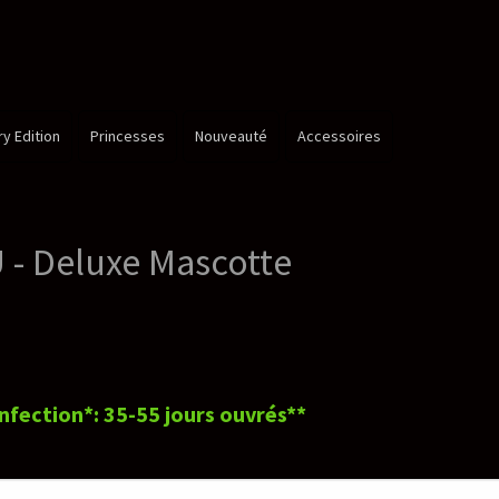
é
Accessoires
te
rés**