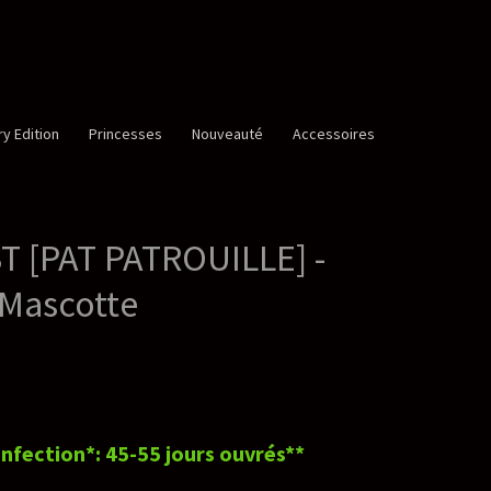
é
Accessoires
E] -
rés**