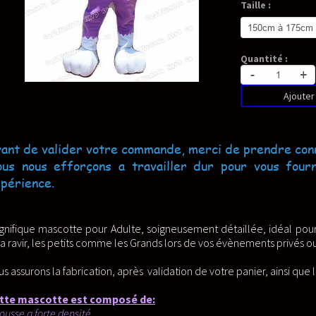
Taille :
Quantité :
-
+
Ajouter au panier
de, merci de prendre connaissance de nos conditions g
ler dur pour vous fournir nos plus belle créations 
eusement détaillée, idéal pour les cosplayeurs, professionnels , o
 lors de vos évènements privés ou professionnels.
dation de votre panier, ainsi que l'envoi suivi jusqu’à votre adresse 