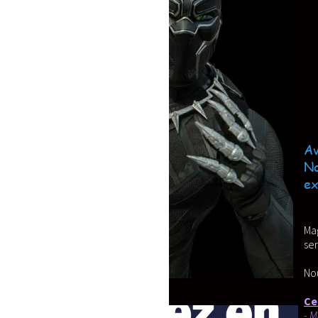
Avant de valider votre comman
Nous nous efforçons a travail
expérience.
Magnifique mascotte pour Adulte, soign
sera ravir, les petits comme les Grands
Nous assurons la fabrication, après vali
Cette mascotte est composé de:
- Mousse a forte densité