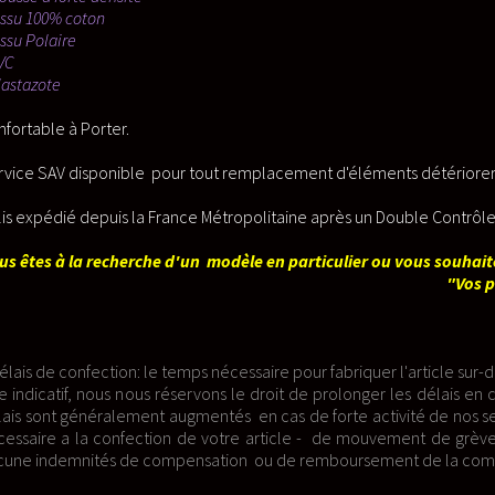
acement d'éléments détériorer par l'usure.
taine après un Double Contrôle Qualitatif et Quantitatif.
n particulier ou vous souhaitez réaliser votre Projet, merci d'uti
"Vos projets".
ire pour fabriquer l'article sur-demande après la période de rétractio
droit de prolonger les délais en cas de forte nécessité pour vous four
cas de forte activité de nos services (victime de notre succès) - 
article - de mouvement de grève ou d'une éventuelle pandémie co
ou de remboursement de la commande peuvent être demandés.