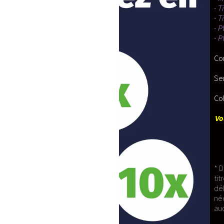
- Tissu 100% coton
- Tissu Polaire
- PVC
- Plastazote
Confortable à Porter.
Service SAV disponible pour tout rempl
Colis expédié depuis la France Métropoli
Vous êtes à la recherche d'un modèle e
* Délais de confection: le temps nécessa
titre indicatif, nous nous réservons le 
délais sont généralement augmentés en 
nécessaire a la confection de votre 
aucune indemnités de compensation 