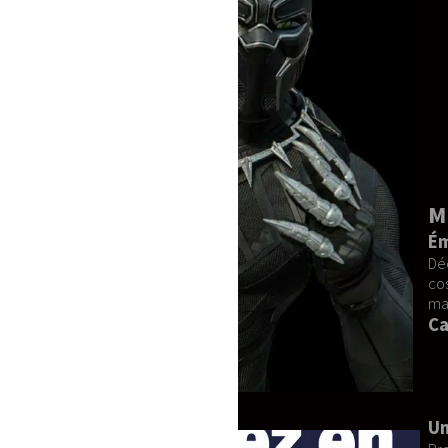
MICKEY FANTASIA - Delu
Émerveillez vos Événements a
Découvrez la mascotte MICKEY FANTASIA
cosplayeur passionné, un professionne
manifestations privées ou professionnel
Caractéristiques Uniques :
Conception de Qualité :
Fabri
durabilité.
Matériaux Premium :
Fourrure s
Confort Optimal :
Légère et agr
Un Service Client Dédié :