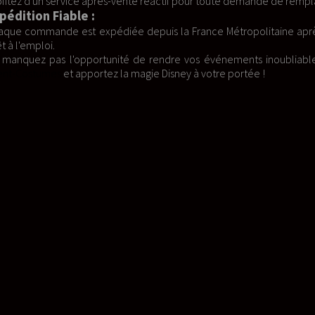
if pour toute demande de remplacement d'éléments usés. Votre satisfa
la France Métropolitaine après un double contrôle qualité, vous g
dre vos événements inoubliables avec la mascotte MICKEY FANTA
isney à votre portée !