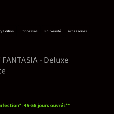
é
Accessoires
xe
rés**