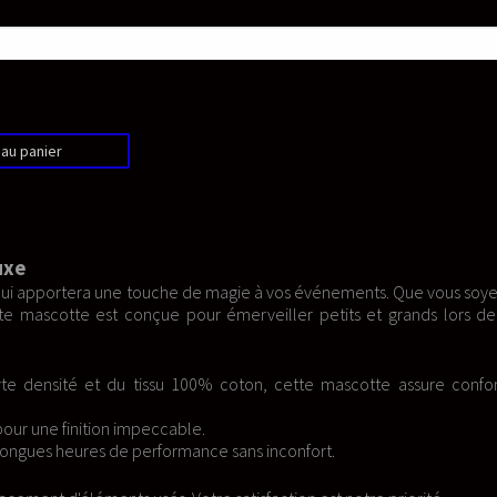
à vos événements. Que vous soyez un
eiller petits et grands lors de vos
 cette mascotte assure confort et
inconfort.