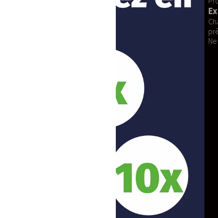
Profitez d'un service après-vente réact
Expédition Fiable :
Chaque commande est expédiée depuis 
prêt à l'emploi.
Ne manquez pas l'opportunité de ren
Event-Costumes
et apportez la magie D