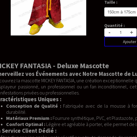
Taille :
Quantité :
-
+
Ajouter au panier
xe Mascotte
vec Notre Mascotte de Luxe
, une création exceptionnelle qui apportera une touche de magie 
l ou un fan inconditionnel, cette mascotte est conçue pour émerv
les.
quée avec de la mousse à forte densité et du tissu 100% coton,
ynthétique, PVC, et Plastazote, pour une finition impeccable.
éable à porter, elle permet de longues heures de performance sans 