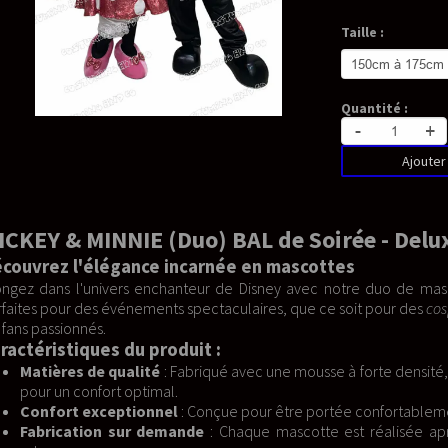
Taille :
Quantité :
-
+
Ajouter au panier
AL de Soirée - Deluxe Mascotte
e en mascottes
e Disney avec notre duo de mascottes
Mickey et Minnie
en tenue 
laires, que ce soit pour des
cosplayeurs
, des professionnels de l'é
avec une mousse à forte densité, du tissu 100% coton, de la fourrure
 pour être portée confortablement pendant de longues durées.
aque mascotte est réalisée après validation de votre commande, a