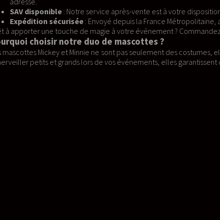
après-vente est à votre disposition pour le remplacement d'éléments 
epuis la France Métropolitaine, après un rigoureux double contrôle d
 votre événement ? Commandez dès maintenant et laissez Mickey et M
 mascottes ?
 pas seulement des costumes, elles sont une immersion dans le mond
s événements, elles garantissent des souvenirs inoubliables.