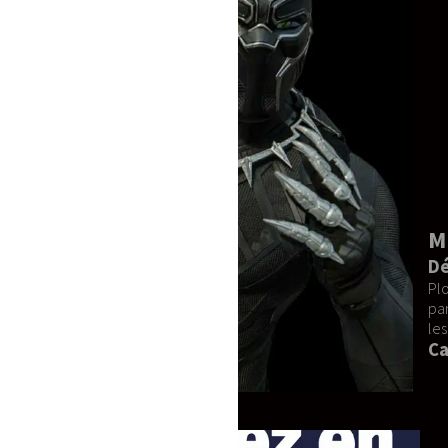
MICKEY & MINNIE (Duo) B
Découvrez l'élégance incarné
Plongez dans l'univers enchanteur d
parfaites pour des événements spectacu
les fans passionnés.
Caractéristiques du produit :
Matières de qualité
: Fabriqué 
pour un confort optimal.
Confort exceptionnel
: Conçue
Fabrication sur demande
: Ch