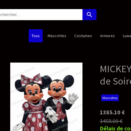
search
Costumes
Armures
Luxury Edition
Princesses
Nouveaut
MICKEY & MINNIE (Duo)
de Soirée - Deluxe Masc
Mascottes
1385.10 €
1458.00 €
Délais de confection: 45-55 jours,ouvr