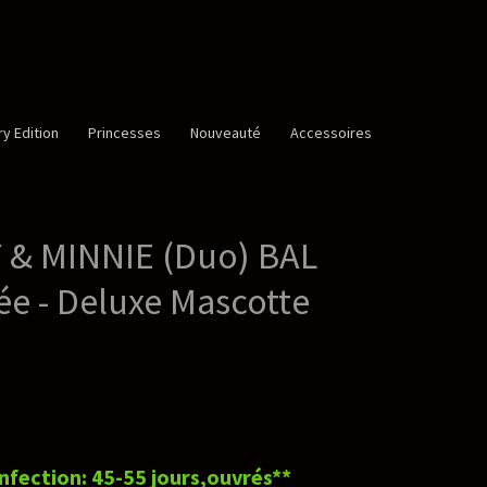
é
Accessoires
 BAL
otte
és**