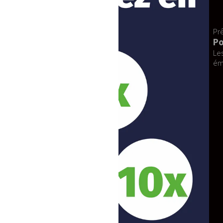
adresse.
SAV disponible
: Notre service 
Expédition sécurisée
: Envoyé d
Prêt à apporter une touche de magie à
Pourquoi choisir notre duo de
Les mascottes Mickey et Minnie ne sont
émerveiller petits et grands lors de vo