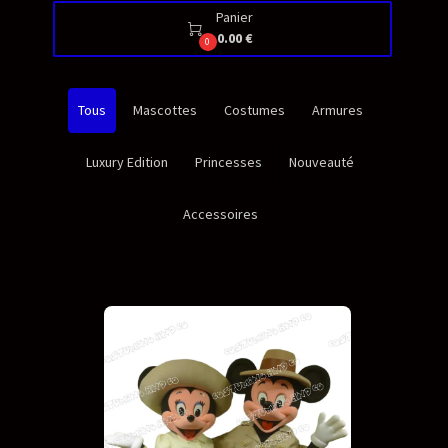
Panier

0.00 €
0
Tous
Mascottes
Costumes
Armures
Luxury Edition
Princesses
Nouveauté
Accessoires