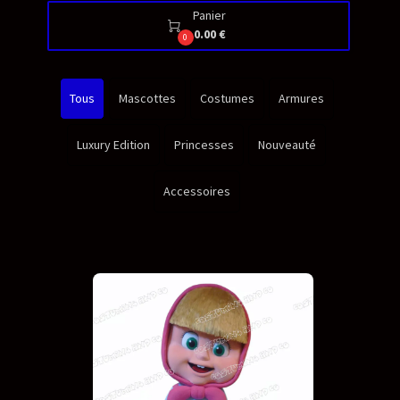
Panier

0.00 €
0
Tous
Mascottes
Costumes
Armures
Luxury Edition
Princesses
Nouveauté
Accessoires