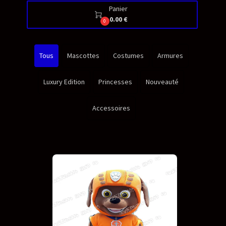
Panier

0.00 €
0
Tous
Mascottes
Costumes
Armures
Luxury Edition
Princesses
Nouveauté
Accessoires