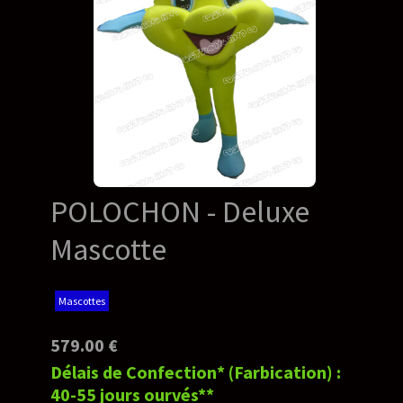
POLOCHON - Deluxe
Mascotte
Mascottes
579.00 €
Délais de Confection* (Farbication) :
40-55 jours ourvés**