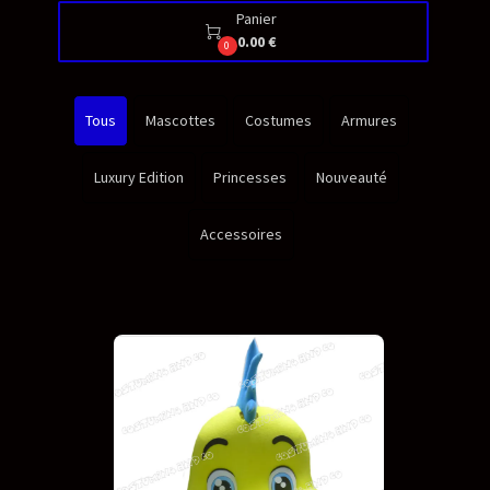
Panier

0.00 €
0
Tous
Mascottes
Costumes
Armures
Luxury Edition
Princesses
Nouveauté
Accessoires