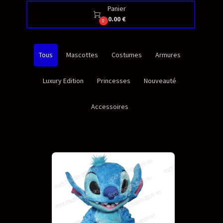
Panier

0.00 €
0
Tous
Mascottes
Costumes
Armures
Luxury Edition
Princesses
Nouveauté
Accessoires