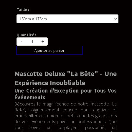
Taille :
Quantité :
-
+
Ajouter au panier
Mascotte Deluxe "La Bête" - Une
Expérience Inoubliable
Une Création d'Exception pour Tous Vos
Événements
Découvrez la magnificence de notre mascotte "La
Bête", soigneusement conçue pour captiver et
émerveiller aussi bien les petits que les grands lors
de vos événements privés ou professionnels. Que
vous soyez un cosplayeur passionné, un