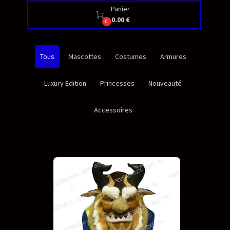
Panier

0.00 €
0
Tous
Mascottes
Costumes
Armures
Luxury Edition
Princesses
Nouveauté
Accessoires