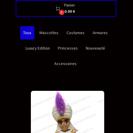
Panier

0.00 €
0
Tous
Mascottes
Costumes
Armures
Luxury Edition
Princesses
Nouveauté
Accessoires