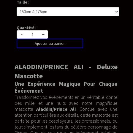
Taille :
Quantité :
-
+
Ajouter au panier
ALADDIN/PRINCE ALI - Deluxe
Mascotte
Une Expérience Magique Pour Chaque
Événement
Transformez vos événements en un véritable conte
des mille et une nuits avec notre magnifique
mascotte
Aladdin/Prince Ali
. Conçue avec une
attention particulière aux détails, cette mascotte est
parfaite pour les cosplayeurs, les professionnels, ou
tout simplement les fans du célèbre personnage de
Disney. Que ce soit pour un événement privé ou