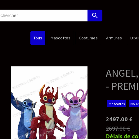
search
Costumes
Armures
Luxury Edition
Princesses
Nouveaut
ANGEL,STITCH & LEROY (
- PREMIUM Deluxe Masc
Mascottes
Nouveauté
2497.00 €
2697.00 €
Délais de confection*: 45-55 jours ouv