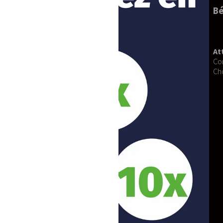
Expédition sécurisée :
Colis exp
Bénéficiez également de :
Service après-vente :
Disponibl
Personnalisation :
Vous recherch
site.
Attention :
Les délais de confection s
Consultez nos conditions générales de v
Choisissez l'authenticité et la qualité