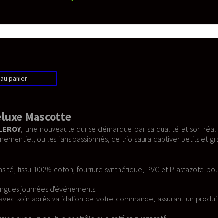
rque par sa qualité et son réalisme
 trio saura captiver petits et grands
thétique, PVC et Plastazote pour un
 commande, assurant un produit qui