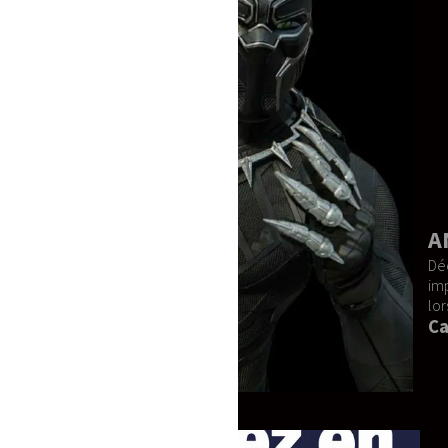
ANGEL, STITCH & LEROY 
Découvrez notre trio exceptionnel d
impressionnants. Idéal pour les cosplay
lors de vos événements privés ou profe
Caractéristiques du produit :
Matériaux de haute qualité :
C
confort optimal.
Confort de port :
Conçu pour êt
Fabrication sur commande :
C
répond à vos attentes.