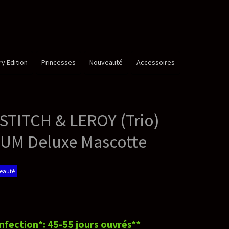
é
Accessoires
Trio)
otte
rés**