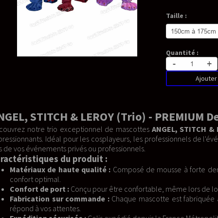
Taille :
Quantité :
-
+
Ajouter au panier
(Trio) - PREMIUM Deluxe Mascotte
e mascottes
ANGEL, STITCH & LEROY
, une nouveauté qui se déma
eurs, les professionnels de l'événementiel, ou les fans passionnés, ce
ssionnels.
omposé de mousse à forte densité, tissu 100% coton, fourrure syn
re confortable, même lors de longues journées d'événements.
haque mascotte est fabriquée avec soin après validation de votre