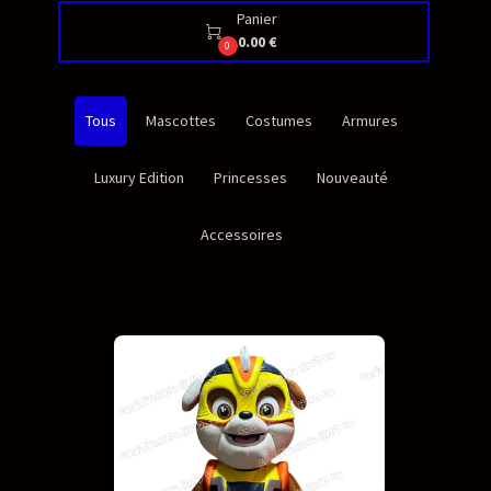
Panier

0.00 €
0
Tous
Mascottes
Costumes
Armures
Luxury Edition
Princesses
Nouveauté
Accessoires