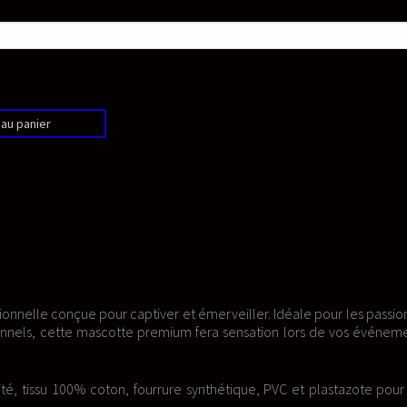
veiller. Idéale pour les passionnés
a sensation lors de vos événements,
étique, PVC et plastazote pour une