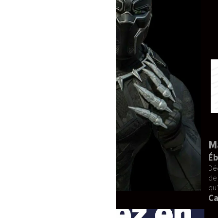
Mascotte PREMIUM Delu
Éblouissez vos Événements ave
Découvrez la mascotte de luxe LABUBU G
de cosplay, les professionnels de l'év
qu'ils soient privés ou professionnels.
Caractéristiques du Produit
Matériaux d'Excellence :
Compo