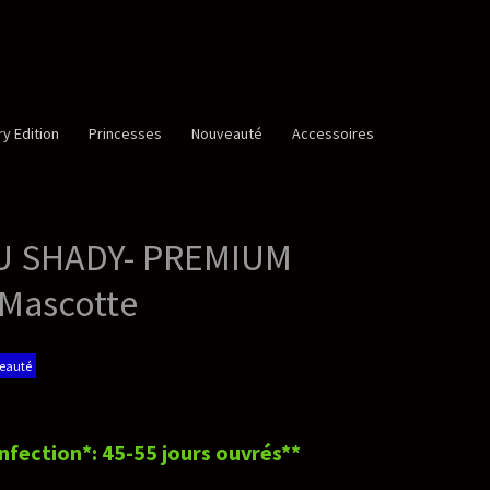
é
Accessoires
UM
rés**