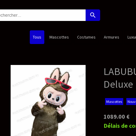
search
Costumes
Armures
Luxury Edition
Princesses
Nouveaut
LABUBU SHADY- PREMI
Deluxe Mascotte
Mascottes
Nouveauté
1089.00 €
Délais de confection*: 45-55 jours ouv