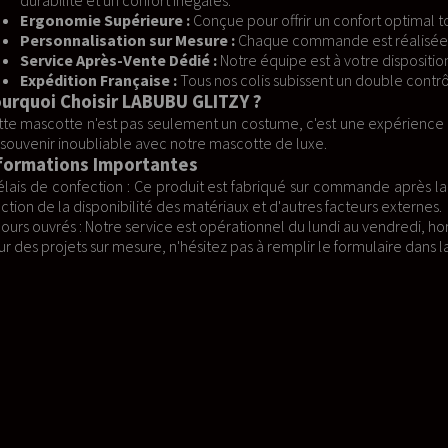
 pour offrir un confort optimal tout en permettant une liberté de 
Chaque commande est réalisée avec soin après validation, avec un sui
re équipe est à votre disposition pour tout remplacement d'élément
colis subissent un double contrôle qualité avant leur envoi.
Y ?
 costume, c'est une expérience unique qui enchantera petits et g
cotte de luxe.
 fabriqué sur commande après la période de rétractation légale de 14
ux et d'autres facteurs externes.
ionnel du lundi au vendredi, hors jours fériés.
s à remplir le formulaire dans la rubrique "Vos projets" sur notre site.