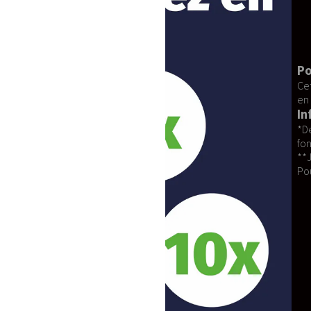
durabilité et un confort inégalés.
Ergonomie Supérieure :
Conçue
Personnalisation sur Mesure :
Service Après-Vente Dédié :
Not
Expédition Française :
Tous nos 
Pourquoi Choisir LABUBU GLITZ
Cette mascotte n'est pas seulement un
en souvenir inoubliable avec notre mas
Informations Importantes
*Délais de confection : Ce produit est
fonction de la disponibilité des matéria
**Jours ouvrés : Notre service est opérat
Pour des projets sur mesure, n'hésitez pa