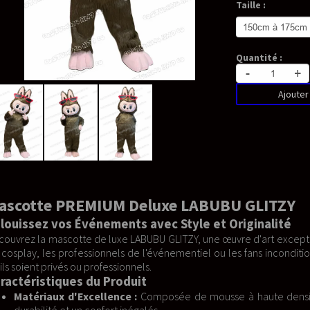
Taille :
Quantité :
-
+
Ajouter au panier
xe LABUBU GLITZY
c Style et Originalité
LITZY, une œuvre d'art exceptionnelle conçue pour captiver et émer
énementiel ou les fans inconditionnels, cette mascotte premium fer
sée de mousse à haute densité, tissu 100% coton, fourrure synth